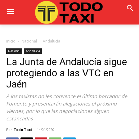
Inicio
Nacional
Andalucía
Nacional
Andalucía
La Junta de Andalucía sigue
protegiendo a las VTC en
Jaén
A los taxistas no les convence el último borrador de
Fomento y presentarán alegaciones el próximo
viernes, por lo que las negociaciones siguen
estancadas
Por
Todo Taxi
-
14/01/2020