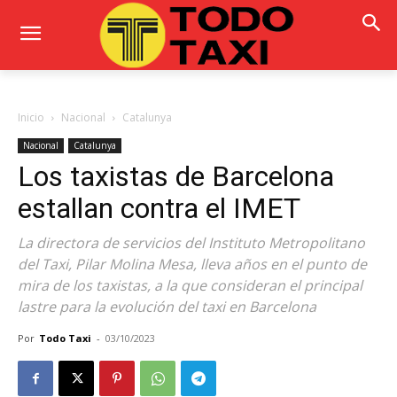
Inicio
Nacional
Catalunya
Nacional
Catalunya
Los taxistas de Barcelona
estallan contra el IMET
La directora de servicios del Instituto Metropolitano
del Taxi, Pilar Molina Mesa, lleva años en el punto de
mira de los taxistas, a la que consideran el principal
lastre para la evolución del taxi en Barcelona
Por
Todo Taxi
-
03/10/2023