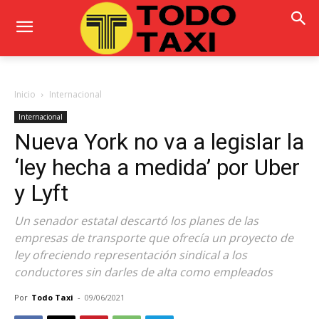
Inicio
Internacional
Internacional
Nueva York no va a legislar la
‘ley hecha a medida’ por Uber
y Lyft
Un senador estatal descartó los planes de las
empresas de transporte que ofrecía un proyecto de
ley ofreciendo representación sindical a los
conductores sin darles de alta como empleados
Por
Todo Taxi
-
09/06/2021