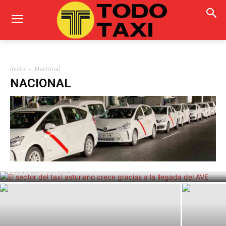
Inicio
Nacional
NACIONAL
El sector del taxi asturiano crece
gracias a la llegada del AVE
Todo Taxi
-
05/10/2025