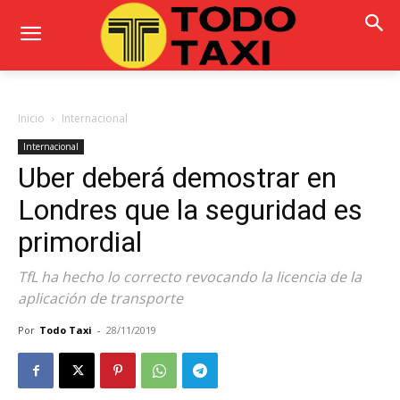
Inicio
Internacional
Internacional
Uber deberá demostrar en
Londres que la seguridad es
primordial
TfL ha hecho lo correcto revocando la licencia de la
aplicación de transporte
Por
Todo Taxi
-
28/11/2019